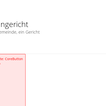
engericht
Gemeinde, ein Gericht
te: CoreButton
n