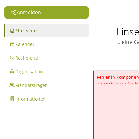
Anmelden
Lins
Startseite
... eine 
Kalender
Recherche
Organisation
Fehler in Komponen
n.replaceAll is not a functio
Mandatsträger
Informationen